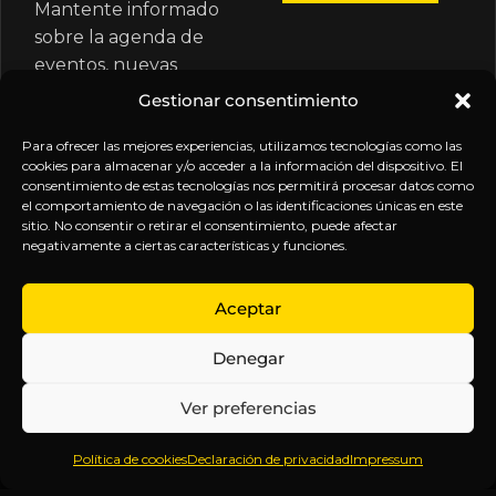
Mantente informado
sobre la agenda de
eventos, nuevas
publicaciones y
Gestionar consentimiento
actualizaciones de tu
suscripción.
Para ofrecer las mejores experiencias, utilizamos tecnologías como las
cookies para almacenar y/o acceder a la información del dispositivo. El
consentimiento de estas tecnologías nos permitirá procesar datos como
el comportamiento de navegación o las identificaciones únicas en este
sitio. No consentir o retirar el consentimiento, puede afectar
negativamente a ciertas características y funciones.
EXPLORA
LEGAL
SÍGUENOS
Aceptar
Inicio
Política
Inteligencia
Denegar
Sobre
de
sin
Daniel
Privacidad
censura.
Ver preferencias
Contenido
Términos y
Anticipándonos
Suscripciones
Condiciones
a los
Política de cookies
Declaración de privacidad
Impressum
Webinars
Aviso
acontecimientos