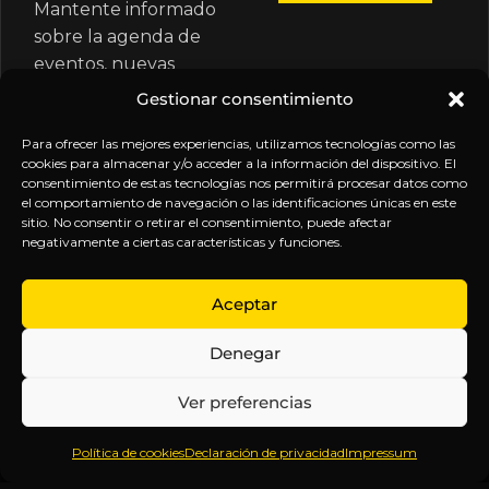
Mantente informado
sobre la agenda de
eventos, nuevas
publicaciones y
Gestionar consentimiento
actualizaciones de tu
suscripción.
Para ofrecer las mejores experiencias, utilizamos tecnologías como las
cookies para almacenar y/o acceder a la información del dispositivo. El
consentimiento de estas tecnologías nos permitirá procesar datos como
el comportamiento de navegación o las identificaciones únicas en este
sitio. No consentir o retirar el consentimiento, puede afectar
negativamente a ciertas características y funciones.
EXPLORA
LEGAL
SÍGUENOS
Aceptar
Inicio
Política
Inteligencia
Denegar
Sobre
de
sin
Daniel
Privacidad
censura.
Ver preferencias
Contenido
Términos y
Anticipándonos
Suscripciones
Condiciones
a los
Política de cookies
Declaración de privacidad
Impressum
Webinars
Aviso
acontecimientos