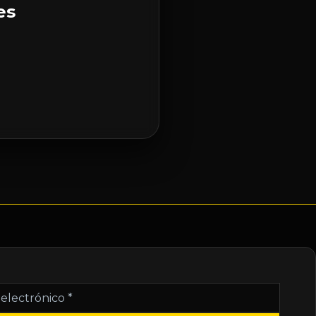
es
nico