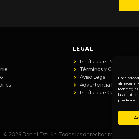
A
LEGAL
Política de Privacidad
niel
Términos y Condiciones
do
Aviso Legal
Para ofrece
almacenar y/
iones
Advertencia Financiera
tecnologías
s
Política de Cookies
las identifi
puede afect
A
© 2026 Daniel Estulin. Todos los derechos reservados.