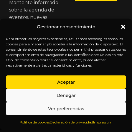
Mantente informado
sobre la agenda de
eventos, nuevas
publicaciones y
Gestionar consentimiento
actualizaciones de tu
suscripción.
Para ofrecer las mejores experiencias, utilizamos tecnologías como las
cookies para almacenar y/o acceder a la información del dispositivo. El
consentimiento de estas tecnologías nos permitirá procesar datos como
el comportamiento de navegación o las identificaciones únicas en este
sitio. No consentir o retirar el consentimiento, puede afectar
negativamente a ciertas características y funciones.
EXPLORA
LEGAL
SÍGUENOS
Aceptar
Inicio
Política
Inteligencia
Denegar
Sobre
de
sin
Daniel
Privacidad
censura.
Ver preferencias
Contenido
Términos y
Anticipándonos
Suscripciones
Condiciones
a los
Política de cookies
Declaración de privacidad
Impressum
Webinars
Aviso
acontecimientos