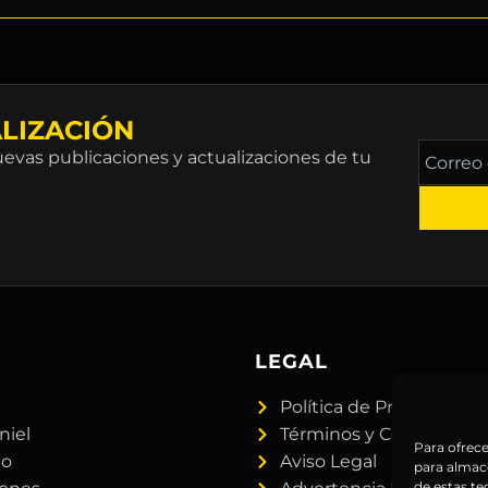
LIZACIÓN
Correo
vas publicaciones y actualizaciones de tu
electró
*
A
LEGAL
Política de Privacidad
niel
Términos y Condiciones
Para ofrece
do
Aviso Legal
para almace
de estas t