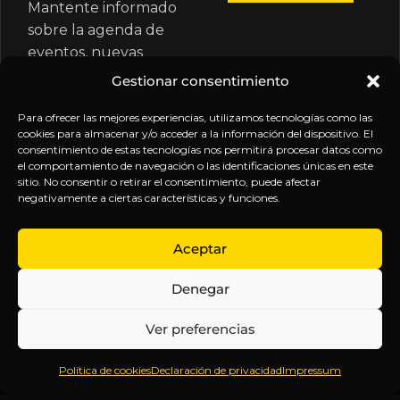
Mantente informado
sobre la agenda de
eventos, nuevas
publicaciones y
Gestionar consentimiento
actualizaciones de tu
suscripción.
Para ofrecer las mejores experiencias, utilizamos tecnologías como las
cookies para almacenar y/o acceder a la información del dispositivo. El
consentimiento de estas tecnologías nos permitirá procesar datos como
el comportamiento de navegación o las identificaciones únicas en este
sitio. No consentir o retirar el consentimiento, puede afectar
negativamente a ciertas características y funciones.
EXPLORA
LEGAL
SÍGUENOS
Aceptar
Inicio
Política
Inteligencia
Denegar
Sobre
de
sin
Daniel
Privacidad
censura.
Ver preferencias
Contenido
Términos y
Anticipándonos
Suscripciones
Condiciones
a los
Política de cookies
Declaración de privacidad
Impressum
Webinars
Aviso
acontecimientos