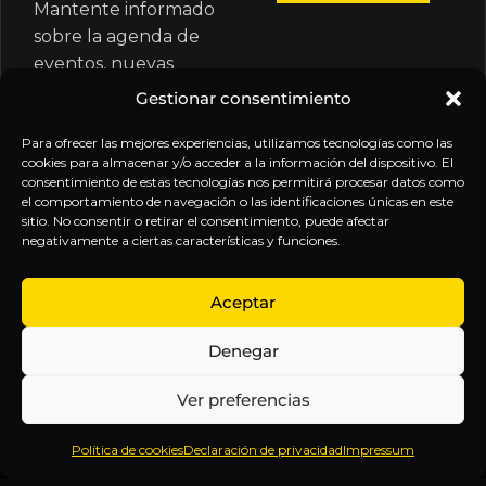
Mantente informado
sobre la agenda de
eventos, nuevas
publicaciones y
Gestionar consentimiento
actualizaciones de tu
suscripción.
Para ofrecer las mejores experiencias, utilizamos tecnologías como las
cookies para almacenar y/o acceder a la información del dispositivo. El
consentimiento de estas tecnologías nos permitirá procesar datos como
el comportamiento de navegación o las identificaciones únicas en este
sitio. No consentir o retirar el consentimiento, puede afectar
negativamente a ciertas características y funciones.
EXPLORA
LEGAL
SÍGUENOS
Aceptar
Inicio
Política
Inteligencia
Denegar
Sobre
de
sin
Daniel
Privacidad
censura.
Ver preferencias
Contenido
Términos y
Anticipándonos
Suscripciones
Condiciones
a los
Política de cookies
Declaración de privacidad
Impressum
Webinars
Aviso
acontecimientos