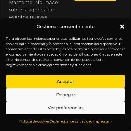
Mantente informado
sobre la agenda de
eventos, nuevas
publicaciones y
Gestionar consentimiento
actualizaciones de tu
suscripción.
Para ofrecer las mejores experiencias, utilizamos tecnologías como las
cookies para almacenar y/o acceder a la información del dispositivo. El
consentimiento de estas tecnologías nos permitirá procesar datos como
el comportamiento de navegación o las identificaciones únicas en este
sitio. No consentir o retirar el consentimiento, puede afectar
negativamente a ciertas características y funciones.
EXPLORA
LEGAL
SÍGUENOS
Aceptar
Inicio
Política
Inteligencia
Denegar
Sobre
de
sin
Daniel
Privacidad
censura.
Ver preferencias
Contenido
Términos y
Anticipándonos
Suscripciones
Condiciones
a los
Política de cookies
Declaración de privacidad
Impressum
Webinars
Aviso
acontecimientos