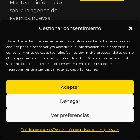
Mantente informado
sobre la agenda de
eventos, nuevas
publicaciones y
Gestionar consentimiento
actualizaciones de tu
suscripción.
Para ofrecer las mejores experiencias, utilizamos tecnologías como las
cookies para almacenar y/o acceder a la información del dispositivo. El
consentimiento de estas tecnologías nos permitirá procesar datos como
el comportamiento de navegación o las identificaciones únicas en este
sitio. No consentir o retirar el consentimiento, puede afectar
negativamente a ciertas características y funciones.
EXPLORA
LEGAL
SÍGUENOS
Aceptar
Inicio
Política
Inteligencia
Denegar
Sobre
de
sin
Daniel
Privacidad
censura.
Ver preferencias
Contenido
Términos y
Anticipándonos
Suscripciones
Condiciones
a los
Política de cookies
Declaración de privacidad
Impressum
Webinars
Aviso
acontecimientos