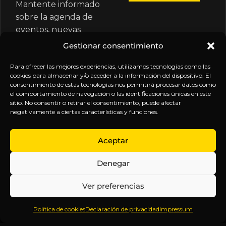
Mantente informado
sobre la agenda de
eventos, nuevas
publicaciones y
Gestionar consentimiento
actualizaciones de tu
suscripción.
Para ofrecer las mejores experiencias, utilizamos tecnologías como las
cookies para almacenar y/o acceder a la información del dispositivo. El
consentimiento de estas tecnologías nos permitirá procesar datos como
el comportamiento de navegación o las identificaciones únicas en este
sitio. No consentir o retirar el consentimiento, puede afectar
negativamente a ciertas características y funciones.
EXPLORA
LEGAL
SÍGUENOS
Aceptar
Inicio
Política
Inteligencia
Denegar
Sobre
de
sin
Daniel
Privacidad
censura.
Ver preferencias
Contenido
Términos y
Anticipándonos
Suscripciones
Condiciones
a los
Política de cookies
Declaración de privacidad
Impressum
Webinars
Aviso
acontecimientos