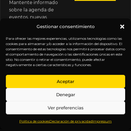
Mantente informado
sobre la agenda de
eventos, nuevas
publicaciones y
Gestionar consentimiento
actualizaciones de tu
suscripción.
Para ofrecer las mejores experiencias, utilizamos tecnologías como las
cookies para almacenar y/o acceder a la información del dispositivo. El
consentimiento de estas tecnologías nos permitirá procesar datos como
el comportamiento de navegación o las identificaciones únicas en este
sitio. No consentir o retirar el consentimiento, puede afectar
negativamente a ciertas características y funciones.
EXPLORA
LEGAL
SÍGUENOS
Aceptar
Inicio
Política
Inteligencia
Denegar
Sobre
de
sin
Daniel
Privacidad
censura.
Ver preferencias
Contenido
Términos y
Anticipándonos
Suscripciones
Condiciones
a los
Política de cookies
Declaración de privacidad
Impressum
Webinars
Aviso
acontecimientos