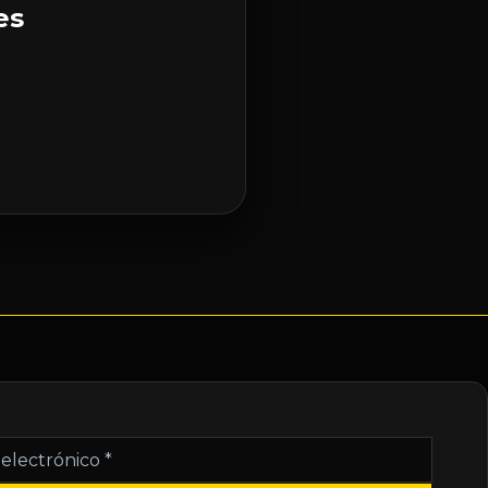
es
nico