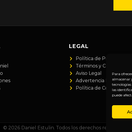
A
LEGAL
Política de Privacidad
niel
Términos y Condiciones
do
Aviso Legal
Para ofrece
almacenar y/
iones
Advertencia Financiera
tecnologías
s
Política de Cookies
las identifi
puede afect
A
© 2026 Daniel Estulin. Todos los derechos reservados.