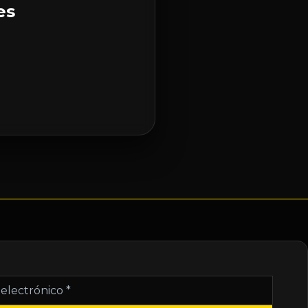
es
nico