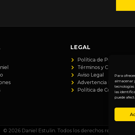
A
LEGAL
Política de Privacidad
niel
Términos y Condiciones
do
Aviso Legal
Para ofrece
almacenar y/
iones
Advertencia Financiera
tecnologías
s
Política de Cookies
las identifi
puede afect
A
© 2026 Daniel Estulin. Todos los derechos reservados.