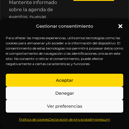
Mantente informado
sobre la agenda de
eventos, nuevas
publicaciones y
Gestionar consentimiento
actualizaciones de tu
suscripción.
Para ofrecer las mejores experiencias, utilizamos tecnologías como las
cookies para almacenar y/o acceder a la información del dispositivo. El
consentimiento de estas tecnologías nos permitirá procesar datos como
el comportamiento de navegación o las identificaciones únicas en este
sitio. No consentir o retirar el consentimiento, puede afectar
negativamente a ciertas características y funciones.
EXPLORA
LEGAL
SÍGUENOS
Aceptar
Inicio
Política
Inteligencia
Denegar
Sobre
de
sin
Daniel
Privacidad
censura.
Ver preferencias
Contenido
Términos y
Anticipándonos
Suscripciones
Condiciones
a los
Política de cookies
Declaración de privacidad
Impressum
Webinars
Aviso
acontecimientos