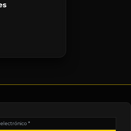
es
nico