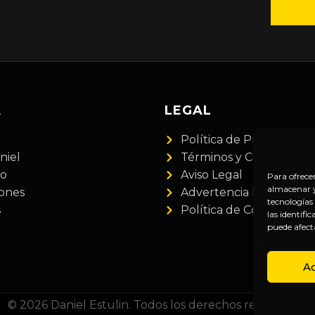
A
LEGAL
Política de Privacidad
niel
Términos y Condiciones
do
Aviso Legal
Para ofrece
almacenar y/
iones
Advertencia Financiera
tecnologías
s
Política de Cookies
las identifi
puede afect
A
© 2026 Daniel Estulin. Todos los derechos reservados.