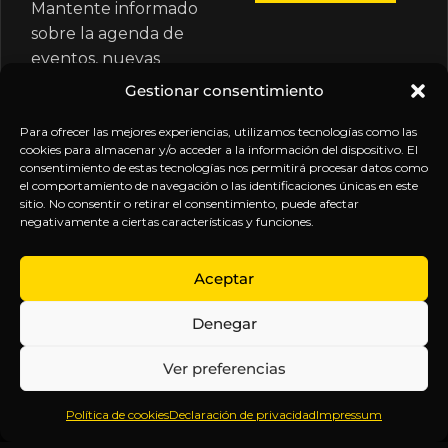
Mantente informado
sobre la agenda de
eventos, nuevas
publicaciones y
Gestionar consentimiento
actualizaciones de tu
suscripción.
Para ofrecer las mejores experiencias, utilizamos tecnologías como las
cookies para almacenar y/o acceder a la información del dispositivo. El
consentimiento de estas tecnologías nos permitirá procesar datos como
el comportamiento de navegación o las identificaciones únicas en este
sitio. No consentir o retirar el consentimiento, puede afectar
negativamente a ciertas características y funciones.
EXPLORA
LEGAL
SÍGUENOS
Aceptar
Inicio
Política
Inteligencia
Denegar
Sobre
de
sin
Daniel
Privacidad
censura.
Ver preferencias
Contenido
Términos y
Anticipándonos
Suscripciones
Condiciones
a los
Política de cookies
Declaración de privacidad
Impressum
Webinars
Aviso
acontecimientos