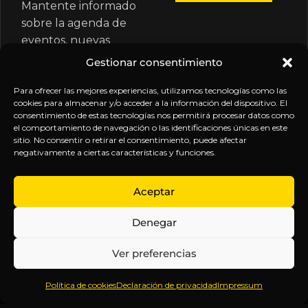
Mantente informado
sobre la agenda de
eventos, nuevas
publicaciones y
Gestionar consentimiento
actualizaciones de tu
suscripción.
Para ofrecer las mejores experiencias, utilizamos tecnologías como las
cookies para almacenar y/o acceder a la información del dispositivo. El
consentimiento de estas tecnologías nos permitirá procesar datos como
el comportamiento de navegación o las identificaciones únicas en este
sitio. No consentir o retirar el consentimiento, puede afectar
negativamente a ciertas características y funciones.
EXPLORA
LEGAL
SÍGUENOS
Aceptar
Inicio
Política
Inteligencia
Denegar
Sobre
de
sin
Daniel
Privacidad
censura.
Ver preferencias
Contenido
Términos y
Anticipándonos
Suscripciones
Condiciones
a los
Política de cookies
Declaración de privacidad
Impressum
Webinars
Aviso
acontecimientos