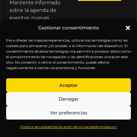
Mantente informado
sobre la agenda de
eventos, nuevas
publicaciones y
Gestionar consentimiento
actualizaciones de tu
suscripción.
Para ofrecer las mejores experiencias, utilizamos tecnologías como las
cookies para almacenar y/o acceder a la información del dispositivo. El
consentimiento de estas tecnologías nos permitirá procesar datos como
el comportamiento de navegación o las identificaciones únicas en este
sitio. No consentir o retirar el consentimiento, puede afectar
negativamente a ciertas características y funciones.
EXPLORA
LEGAL
SÍGUENOS
Aceptar
Inicio
Política
Inteligencia
Denegar
Sobre
de
sin
Daniel
Privacidad
censura.
Ver preferencias
Contenido
Términos y
Anticipándonos
Suscripciones
Condiciones
a los
Política de cookies
Declaración de privacidad
Impressum
Webinars
Aviso
acontecimientos