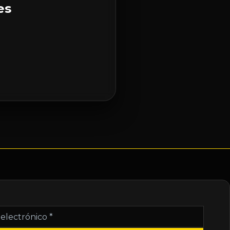
es
nico