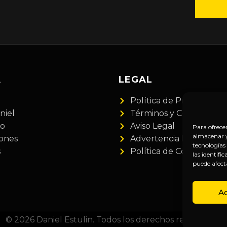
A
LEGAL
Política de Privacidad
niel
Términos y Condiciones
do
Aviso Legal
Para ofrece
almacenar y/
iones
Advertencia Financiera
tecnologías
s
Política de Cookies
las identifi
puede afect
A
© 2026 Daniel Estulin. Todos los derechos reservados.