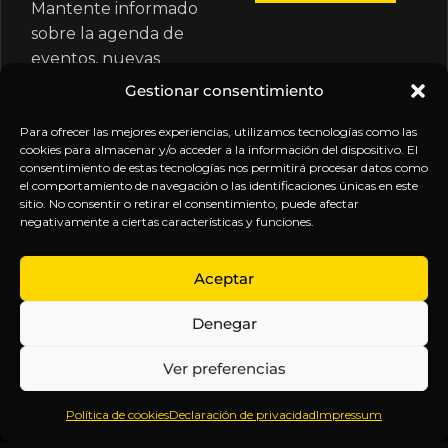
Mantente informado
sobre la agenda de
eventos, nuevas
publicaciones y
Gestionar consentimiento
actualizaciones de tu
suscripción.
Para ofrecer las mejores experiencias, utilizamos tecnologías como las
cookies para almacenar y/o acceder a la información del dispositivo. El
consentimiento de estas tecnologías nos permitirá procesar datos como
el comportamiento de navegación o las identificaciones únicas en este
sitio. No consentir o retirar el consentimiento, puede afectar
negativamente a ciertas características y funciones.
EXPLORA
LEGAL
SÍGUENOS
Aceptar
Inicio
Política
Inteligencia
Denegar
Sobre
de
sin
Daniel
Privacidad
censura.
Ver preferencias
Contenido
Términos y
Anticipándonos
Suscripciones
Condiciones
a los
Política de cookies
Declaración de privacidad
Impressum
Webinars
Aviso
acontecimientos