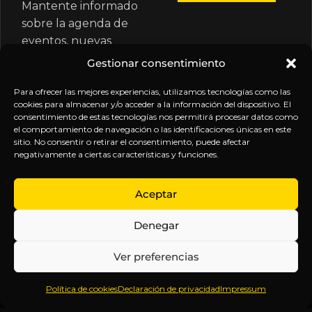
Mantente informado
sobre la agenda de
eventos, nuevas
publicaciones y
Gestionar consentimiento
actualizaciones de tu
suscripción.
Para ofrecer las mejores experiencias, utilizamos tecnologías como las
cookies para almacenar y/o acceder a la información del dispositivo. El
consentimiento de estas tecnologías nos permitirá procesar datos como
el comportamiento de navegación o las identificaciones únicas en este
sitio. No consentir o retirar el consentimiento, puede afectar
negativamente a ciertas características y funciones.
EXPLORA
LEGAL
SÍGUENOS
Aceptar
Inicio
Política
Inteligencia
Denegar
Sobre
de
sin
Daniel
Privacidad
censura.
Ver preferencias
Contenido
Términos y
Anticipándonos
Suscripciones
Condiciones
a los
Política de cookies
Declaración de privacidad
Impressum
Webinars
Aviso
acontecimientos