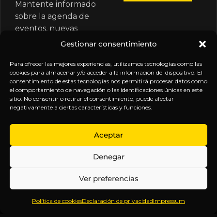
Mantente informado
sobre la agenda de
eventos, nuevas
publicaciones y
Gestionar consentimiento
actualizaciones de tu
suscripción.
Para ofrecer las mejores experiencias, utilizamos tecnologías como las
cookies para almacenar y/o acceder a la información del dispositivo. El
consentimiento de estas tecnologías nos permitirá procesar datos como
el comportamiento de navegación o las identificaciones únicas en este
sitio. No consentir o retirar el consentimiento, puede afectar
negativamente a ciertas características y funciones.
EXPLORA
LEGAL
SÍGUENOS
Aceptar
Inicio
Política
Inteligencia
Denegar
Sobre
de
sin
Daniel
Privacidad
censura.
Ver preferencias
Contenido
Términos y
Anticipándonos
Suscripciones
Condiciones
a los
Política de cookies
Declaración de privacidad
Impressum
Webinars
Aviso
acontecimientos