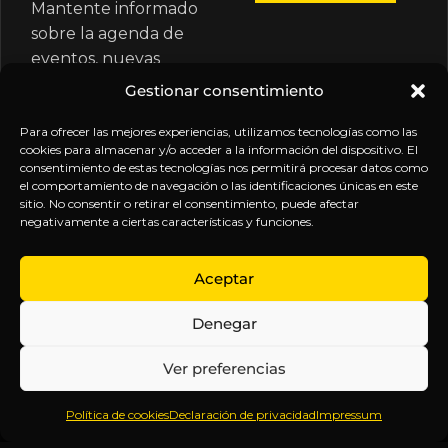
Mantente informado
sobre la agenda de
eventos, nuevas
publicaciones y
Gestionar consentimiento
actualizaciones de tu
suscripción.
Para ofrecer las mejores experiencias, utilizamos tecnologías como las
cookies para almacenar y/o acceder a la información del dispositivo. El
consentimiento de estas tecnologías nos permitirá procesar datos como
el comportamiento de navegación o las identificaciones únicas en este
sitio. No consentir o retirar el consentimiento, puede afectar
negativamente a ciertas características y funciones.
EXPLORA
LEGAL
SÍGUENOS
Aceptar
Inicio
Política
Inteligencia
Denegar
Sobre
de
sin
Daniel
Privacidad
censura.
Ver preferencias
Contenido
Términos y
Anticipándonos
Suscripciones
Condiciones
a los
Política de cookies
Declaración de privacidad
Impressum
Webinars
Aviso
acontecimientos