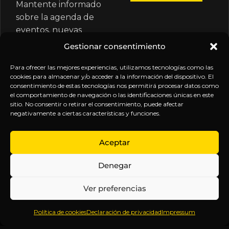
Mantente informado
sobre la agenda de
eventos, nuevas
publicaciones y
Gestionar consentimiento
actualizaciones de tu
suscripción.
Para ofrecer las mejores experiencias, utilizamos tecnologías como las
cookies para almacenar y/o acceder a la información del dispositivo. El
consentimiento de estas tecnologías nos permitirá procesar datos como
el comportamiento de navegación o las identificaciones únicas en este
sitio. No consentir o retirar el consentimiento, puede afectar
negativamente a ciertas características y funciones.
EXPLORA
LEGAL
SÍGUENOS
Aceptar
Inicio
Política
Inteligencia
Denegar
Sobre
de
sin
Daniel
Privacidad
censura.
Ver preferencias
Contenido
Términos y
Anticipándonos
Suscripciones
Condiciones
a los
Política de cookies
Declaración de privacidad
Impressum
Webinars
Aviso
acontecimientos