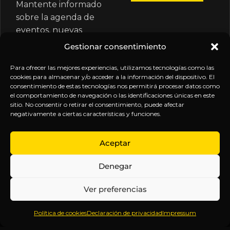
Mantente informado
sobre la agenda de
eventos, nuevas
publicaciones y
Gestionar consentimiento
actualizaciones de tu
suscripción.
Para ofrecer las mejores experiencias, utilizamos tecnologías como las
cookies para almacenar y/o acceder a la información del dispositivo. El
consentimiento de estas tecnologías nos permitirá procesar datos como
el comportamiento de navegación o las identificaciones únicas en este
sitio. No consentir o retirar el consentimiento, puede afectar
negativamente a ciertas características y funciones.
EXPLORA
LEGAL
SÍGUENOS
Aceptar
Inicio
Política
Inteligencia
Denegar
Sobre
de
sin
Daniel
Privacidad
censura.
Ver preferencias
Contenido
Términos y
Anticipándonos
Suscripciones
Condiciones
a los
Política de cookies
Declaración de privacidad
Impressum
Webinars
Aviso
acontecimientos