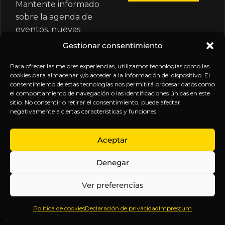
Mantente informado
sobre la agenda de
eventos, nuevas
publicaciones y
Gestionar consentimiento
actualizaciones de tu
suscripción.
Para ofrecer las mejores experiencias, utilizamos tecnologías como las
cookies para almacenar y/o acceder a la información del dispositivo. El
consentimiento de estas tecnologías nos permitirá procesar datos como
el comportamiento de navegación o las identificaciones únicas en este
sitio. No consentir o retirar el consentimiento, puede afectar
negativamente a ciertas características y funciones.
EXPLORA
LEGAL
SÍGUENOS
Aceptar
Inicio
Política
Inteligencia
Denegar
Sobre
de
sin
Daniel
Privacidad
censura.
Ver preferencias
Contenido
Términos y
Anticipándonos
Suscripciones
Condiciones
a los
Política de cookies
Declaración de privacidad
Impressum
Webinars
Aviso
acontecimientos