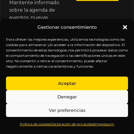
Mantente informado
sobre la agenda de
eventos, nuevas
publicaciones y
Gestionar consentimiento
actualizaciones de tu
suscripción.
Para ofrecer las mejores experiencias, utilizamos tecnologías como las
cookies para almacenar y/o acceder a la información del dispositivo. El
consentimiento de estas tecnologías nos permitirá procesar datos como
el comportamiento de navegación o las identificaciones únicas en este
sitio. No consentir o retirar el consentimiento, puede afectar
negativamente a ciertas características y funciones.
EXPLORA
LEGAL
SÍGUENOS
Aceptar
Inicio
Política
Inteligencia
Denegar
Sobre
de
sin
Daniel
Privacidad
censura.
Ver preferencias
Contenido
Términos y
Anticipándonos
Suscripciones
Condiciones
a los
Política de cookies
Declaración de privacidad
Impressum
Webinars
Aviso
acontecimientos