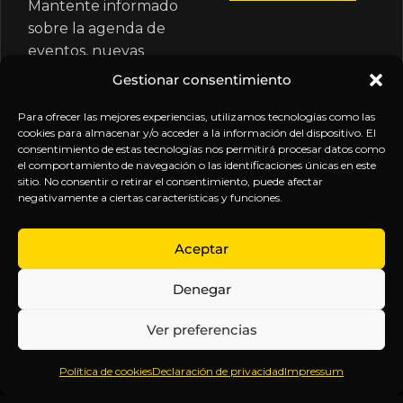
Mantente informado
sobre la agenda de
eventos, nuevas
publicaciones y
Gestionar consentimiento
actualizaciones de tu
Para ofrecer las mejores experiencias, utilizamos tecnologías como las
suscripción.
cookies para almacenar y/o acceder a la información del dispositivo. El
consentimiento de estas tecnologías nos permitirá procesar datos como
el comportamiento de navegación o las identificaciones únicas en este
sitio. No consentir o retirar el consentimiento, puede afectar
negativamente a ciertas características y funciones.
EXPLORA
LEGAL
SÍGUENOS
Aceptar
Inicio
Política
Inteligencia
Denegar
Sobre
de
sin
Daniel
Privacidad
censura.
Ver preferencias
Contenido
Términos y
Anticipándonos
Suscripciones
Condiciones
a los
Política de cookies
Declaración de privacidad
Impressum
Webinars
Aviso
acontecimientos