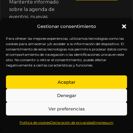
Mantente informado
sobre la agenda de
eventos, nuevas
publicaciones y
Gestionar consentimiento
actualizaciones de tu
Para ofrecer las mejores experiencias, utilizamos tecnologías como las
suscripción.
cookies para almacenar y/o acceder a la información del dispositivo. El
consentimiento de estas tecnologías nos permitirá procesar datos como
el comportamiento de navegación o las identificaciones únicas en este
sitio. No consentir o retirar el consentimiento, puede afectar
negativamente a ciertas características y funciones.
EXPLORA
LEGAL
SÍGUENOS
Aceptar
Inicio
Política
Inteligencia
Denegar
Sobre
de
sin
Daniel
Privacidad
censura.
Ver preferencias
Contenido
Términos y
Anticipándonos
Suscripciones
Condiciones
a los
Política de cookies
Declaración de privacidad
Impressum
Webinars
Aviso
acontecimientos