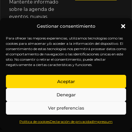
Mantente informado
sobre la agenda de
eventos, nuevas
publicaciones y
Gestionar consentimiento
actualizaciones de tu
Para ofrecer las mejores experiencias, utilizamos tecnologías como las
suscripción.
cookies para almacenar y/o acceder a la información del dispositivo. El
consentimiento de estas tecnologías nos permitirá procesar datos como
el comportamiento de navegación o las identificaciones únicas en este
sitio. No consentir o retirar el consentimiento, puede afectar
negativamente a ciertas características y funciones.
EXPLORA
LEGAL
SÍGUENOS
Aceptar
Inicio
Política
Inteligencia
Denegar
Sobre
de
sin
Daniel
Privacidad
censura.
Ver preferencias
Contenido
Términos y
Anticipándonos
Suscripciones
Condiciones
a los
Política de cookies
Declaración de privacidad
Impressum
Webinars
Aviso
acontecimientos