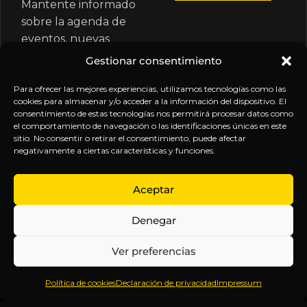
Mantente informado
sobre la agenda de
eventos, nuevas
publicaciones y
Gestionar consentimiento
actualizaciones de tu
Para ofrecer las mejores experiencias, utilizamos tecnologías como las
suscripción.
cookies para almacenar y/o acceder a la información del dispositivo. El
consentimiento de estas tecnologías nos permitirá procesar datos como
el comportamiento de navegación o las identificaciones únicas en este
sitio. No consentir o retirar el consentimiento, puede afectar
negativamente a ciertas características y funciones.
EXPLORA
LEGAL
SÍGUENOS
Aceptar
Inicio
Política
Inteligencia
Denegar
Sobre
de
sin
Daniel
Privacidad
censura.
Ver preferencias
Contenido
Términos y
Anticipándonos
Suscripciones
Condiciones
a los
Política de cookies
Declaración de privacidad
Impressum
Webinars
Aviso
acontecimientos