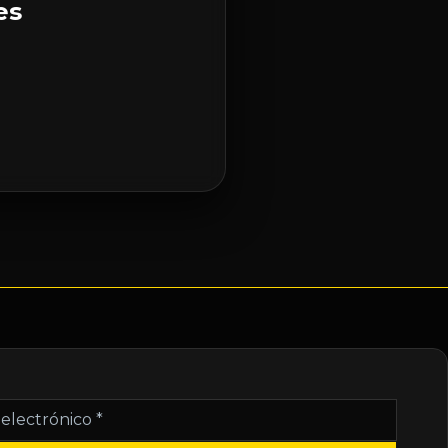
es
nico