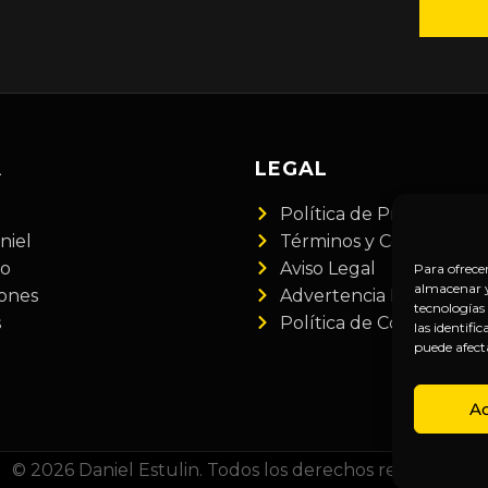
A
LEGAL
Política de Privacidad
niel
Términos y Condiciones
do
Aviso Legal
Para ofrece
almacenar y/
iones
Advertencia Financiera
tecnologías
s
Política de Cookies
las identifi
puede afect
A
© 2026 Daniel Estulin. Todos los derechos reservados.