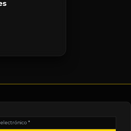
es
nico