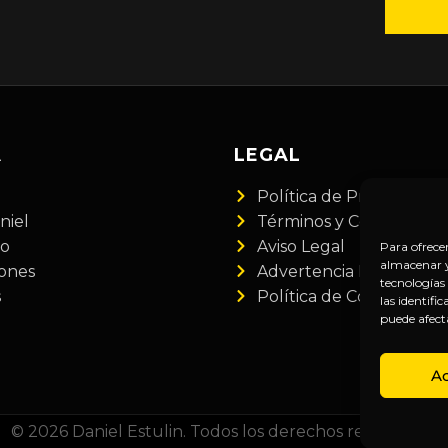
A
LEGAL
Política de Privacidad
niel
Términos y Condiciones
do
Aviso Legal
Para ofrece
almacenar y/
iones
Advertencia Financiera
tecnologías
s
Política de Cookies
las identifi
puede afect
A
© 2026 Daniel Estulin. Todos los derechos reservados.