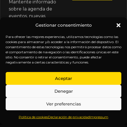
Mantente informado
sobre la agenda de
eventos, nuevas
publicaciones y
Gestionar consentimiento
actualizaciones de tu
Para ofrecer las mejores experiencias, utilizamos tecnologías como las
suscripción.
cookies para almacenar y/o acceder a la información del dispositivo. El
consentimiento de estas tecnologías nos permitirá procesar datos como
el comportamiento de navegación o las identificaciones únicas en este
sitio. No consentir o retirar el consentimiento, puede afectar
negativamente a ciertas características y funciones.
EXPLORA
LEGAL
SÍGUENOS
Aceptar
Inicio
Política
Inteligencia
Denegar
Sobre
de
sin
Daniel
Privacidad
censura.
Ver preferencias
Contenido
Términos y
Anticipándonos
Suscripciones
Condiciones
a los
Política de cookies
Declaración de privacidad
Impressum
Webinars
Aviso
acontecimientos