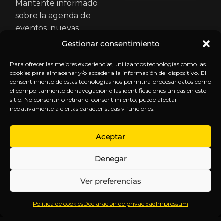
Mantente informado
sobre la agenda de
eventos, nuevas
publicaciones y
Gestionar consentimiento
actualizaciones de tu
Para ofrecer las mejores experiencias, utilizamos tecnologías como las
suscripción.
cookies para almacenar y/o acceder a la información del dispositivo. El
consentimiento de estas tecnologías nos permitirá procesar datos como
el comportamiento de navegación o las identificaciones únicas en este
sitio. No consentir o retirar el consentimiento, puede afectar
negativamente a ciertas características y funciones.
EXPLORA
LEGAL
SÍGUENOS
Aceptar
Inicio
Política
Inteligencia
Denegar
Sobre
de
sin
Daniel
Privacidad
censura.
Ver preferencias
Contenido
Términos y
Anticipándonos
Suscripciones
Condiciones
a los
Política de cookies
Declaración de privacidad
Impressum
Webinars
Aviso
acontecimientos