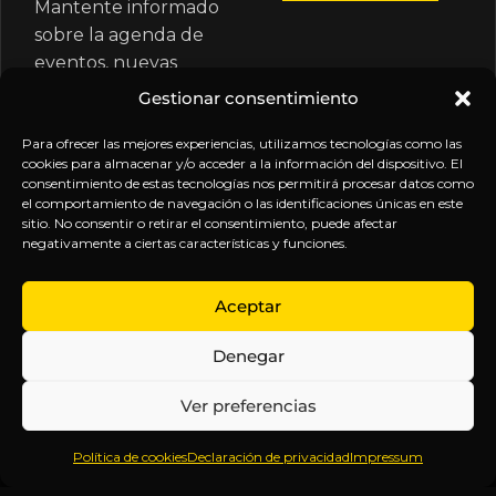
Mantente informado
sobre la agenda de
eventos, nuevas
publicaciones y
Gestionar consentimiento
actualizaciones de tu
Para ofrecer las mejores experiencias, utilizamos tecnologías como las
suscripción.
cookies para almacenar y/o acceder a la información del dispositivo. El
consentimiento de estas tecnologías nos permitirá procesar datos como
el comportamiento de navegación o las identificaciones únicas en este
sitio. No consentir o retirar el consentimiento, puede afectar
negativamente a ciertas características y funciones.
EXPLORA
LEGAL
SÍGUENOS
Aceptar
Inicio
Política
Inteligencia
Denegar
Sobre
de
sin
Daniel
Privacidad
censura.
Ver preferencias
Contenido
Términos y
Anticipándonos
Suscripciones
Condiciones
a los
Política de cookies
Declaración de privacidad
Impressum
Webinars
Aviso
acontecimientos