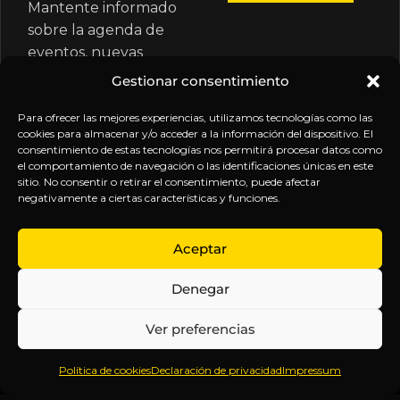
Mantente informado
sobre la agenda de
eventos, nuevas
publicaciones y
Gestionar consentimiento
actualizaciones de tu
suscripción.
Para ofrecer las mejores experiencias, utilizamos tecnologías como las
cookies para almacenar y/o acceder a la información del dispositivo. El
consentimiento de estas tecnologías nos permitirá procesar datos como
el comportamiento de navegación o las identificaciones únicas en este
sitio. No consentir o retirar el consentimiento, puede afectar
negativamente a ciertas características y funciones.
EXPLORA
LEGAL
SÍGUENOS
Aceptar
Inicio
Política
Inteligencia
Denegar
Sobre
de
sin
Daniel
Privacidad
censura.
Ver preferencias
Contenido
Términos y
Anticipándonos
Suscripciones
Condiciones
a los
Política de cookies
Declaración de privacidad
Impressum
Webinars
Aviso
acontecimientos