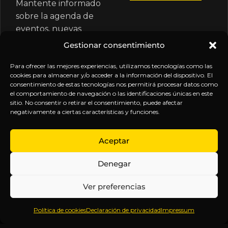
Mantente informado
sobre la agenda de
eventos, nuevas
publicaciones y
Gestionar consentimiento
actualizaciones de tu
Para ofrecer las mejores experiencias, utilizamos tecnologías como las
suscripción.
cookies para almacenar y/o acceder a la información del dispositivo. El
consentimiento de estas tecnologías nos permitirá procesar datos como
el comportamiento de navegación o las identificaciones únicas en este
sitio. No consentir o retirar el consentimiento, puede afectar
negativamente a ciertas características y funciones.
EXPLORA
LEGAL
SÍGUENOS
Aceptar
Inicio
Política
Inteligencia
Denegar
Sobre
de
sin
Daniel
Privacidad
censura.
Ver preferencias
Contenido
Términos y
Anticipándonos
Suscripciones
Condiciones
a los
Política de cookies
Declaración de privacidad
Impressum
Webinars
Aviso
acontecimientos