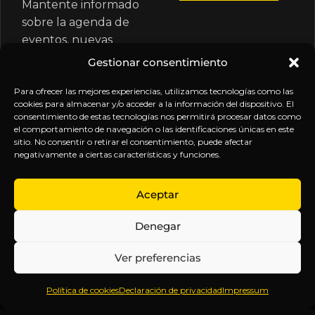
Mantente informado
sobre la agenda de
eventos, nuevas
publicaciones y
Gestionar consentimiento
actualizaciones de tu
Para ofrecer las mejores experiencias, utilizamos tecnologías como las
suscripción.
cookies para almacenar y/o acceder a la información del dispositivo. El
consentimiento de estas tecnologías nos permitirá procesar datos como
el comportamiento de navegación o las identificaciones únicas en este
sitio. No consentir o retirar el consentimiento, puede afectar
negativamente a ciertas características y funciones.
EXPLORA
LEGAL
SÍGUENOS
Aceptar
Inicio
Política
Inteligencia
Denegar
Sobre
de
sin
Daniel
Privacidad
censura.
Ver preferencias
Contenido
Términos y
Anticipándonos
Suscripciones
Condiciones
a los
Política de cookies
Declaración de privacidad
Impressum
Webinars
Aviso
acontecimientos