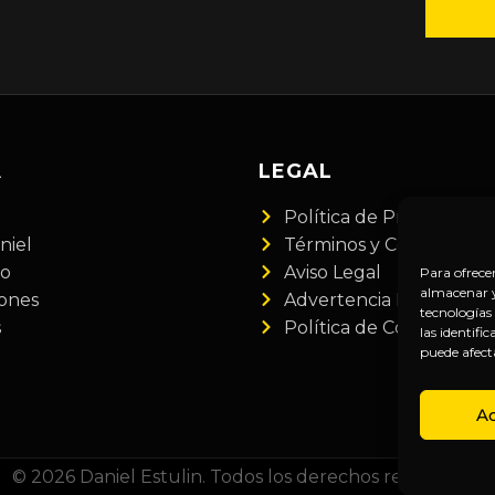
A
LEGAL
Política de Privacidad
niel
Términos y Condiciones
do
Aviso Legal
Para ofrece
almacenar y/
iones
Advertencia Financiera
tecnologías
s
Política de Cookies
las identifi
puede afect
A
© 2026 Daniel Estulin. Todos los derechos reservados.