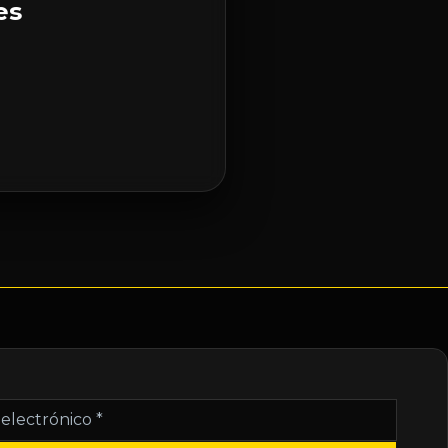
es
nico