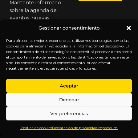
Mantente informado
sobre la agenda de
eventos, nuevas
publicaciones y
Gestionar consentimiento
actualizaciones de tu
suscripción.
Para ofrecer las mejores experiencias, utilizamos tecnologías como las
cookies para almacenar y/o acceder a la información del dispositivo. El
consentimiento de estas tecnologías nos permitirá procesar datos como
el comportamiento de navegación o las identificaciones únicas en este
sitio. No consentir o retirar el consentimiento, puede afectar
negativamente a ciertas características y funciones.
EXPLORA
LEGAL
SÍGUENOS
Aceptar
Inicio
Política
Inteligencia
Denegar
Sobre
de
sin
Daniel
Privacidad
censura.
Ver preferencias
Contenido
Términos y
Anticipándonos
Suscripciones
Condiciones
a los
Política de cookies
Declaración de privacidad
Impressum
Webinars
Aviso
acontecimientos