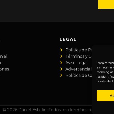
A
LEGAL
Política de Privacidad
niel
Términos y Condiciones
do
Aviso Legal
Para ofrece
almacenar y/
iones
Advertencia Financiera
tecnologías
s
Política de Cookies
las identifi
puede afect
A
© 2026 Daniel Estulin. Todos los derechos reservados.