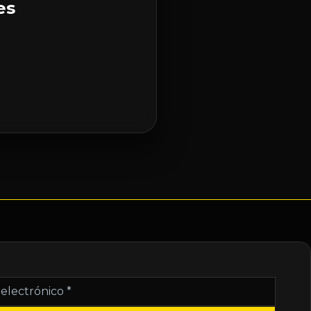
es
nico