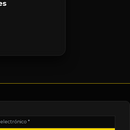
es
nico