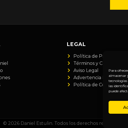
A
LEGAL
Política de Privacidad
niel
Términos y Condiciones
do
Aviso Legal
Para ofrece
almacenar y/
iones
Advertencia Financiera
tecnologías
s
Política de Cookies
las identifi
puede afect
A
© 2026 Daniel Estulin. Todos los derechos reservados.