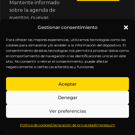
Mantente informado
sobre la agenda de
eventos, nuevas
publicaciones y
Gestionar consentimiento
actualizaciones de tu
suscripción.
Para ofrecer las mejores experiencias, utilizamos tecnologías como las
cookies para almacenar y/o acceder a la información del dispositivo. El
consentimiento de estas tecnologías nos permitirá procesar datos como
el comportamiento de navegación o las identificaciones únicas en este
sitio. No consentir o retirar el consentimiento, puede afectar
negativamente a ciertas características y funciones.
EXPLORA
LEGAL
SÍGUENOS
Aceptar
Inicio
Política
Inteligencia
Denegar
Sobre
de
sin
Daniel
Privacidad
censura.
Ver preferencias
Contenido
Términos y
Anticipándonos
Suscripciones
Condiciones
a los
Política de cookies
Declaración de privacidad
Impressum
Webinars
Aviso
acontecimientos