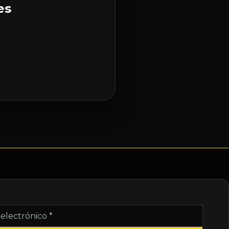
es
nico