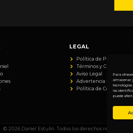
A
LEGAL
Política de Privacidad
niel
Términos y Condiciones
do
Aviso Legal
Para ofrece
almacenar y/
iones
Advertencia Financiera
tecnologías
s
Política de Cookies
las identifi
puede afect
A
© 2026 Daniel Estulin. Todos los derechos reservados.