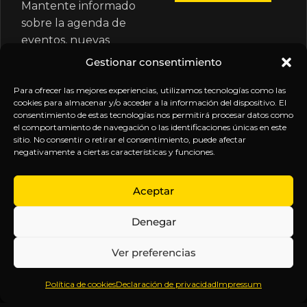
Mantente informado
sobre la agenda de
eventos, nuevas
publicaciones y
Gestionar consentimiento
actualizaciones de tu
suscripción.
Para ofrecer las mejores experiencias, utilizamos tecnologías como las
cookies para almacenar y/o acceder a la información del dispositivo. El
consentimiento de estas tecnologías nos permitirá procesar datos como
el comportamiento de navegación o las identificaciones únicas en este
sitio. No consentir o retirar el consentimiento, puede afectar
negativamente a ciertas características y funciones.
EXPLORA
LEGAL
SÍGUENOS
Aceptar
Inicio
Política
Inteligencia
Denegar
Sobre
de
sin
Daniel
Privacidad
censura.
Ver preferencias
Contenido
Términos y
Anticipándonos
Suscripciones
Condiciones
a los
Política de cookies
Declaración de privacidad
Impressum
Webinars
Aviso
acontecimientos