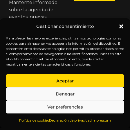
Mantente informado
sobre la agenda de
eventos, nuevas
publicaciones y
Gestionar consentimiento
actualizaciones de tu
suscripción.
Para ofrecer las mejores experiencias, utilizamos tecnologías como las
cookies para almacenar y/o acceder a la información del dispositivo. El
consentimiento de estas tecnologías nos permitirá procesar datos como
el comportamiento de navegación o las identificaciones únicas en este
sitio. No consentir o retirar el consentimiento, puede afectar
negativamente a ciertas características y funciones.
EXPLORA
LEGAL
SÍGUENOS
Aceptar
Inicio
Política
Inteligencia
Denegar
Sobre
de
sin
Daniel
Privacidad
censura.
Ver preferencias
Contenido
Términos y
Anticipándonos
Suscripciones
Condiciones
a los
Política de cookies
Declaración de privacidad
Impressum
Webinars
Aviso
acontecimientos