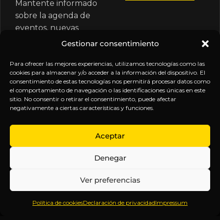
Mantente informado
sobre la agenda de
eventos, nuevas
publicaciones y
Gestionar consentimiento
actualizaciones de tu
Para ofrecer las mejores experiencias, utilizamos tecnologías como las
suscripción.
cookies para almacenar y/o acceder a la información del dispositivo. El
consentimiento de estas tecnologías nos permitirá procesar datos como
el comportamiento de navegación o las identificaciones únicas en este
sitio. No consentir o retirar el consentimiento, puede afectar
negativamente a ciertas características y funciones.
EXPLORA
LEGAL
SÍGUENOS
Aceptar
Inicio
Política
Inteligencia
Denegar
Sobre
de
sin
Daniel
Privacidad
censura.
Ver preferencias
Contenido
Términos y
Anticipándonos
Suscripciones
Condiciones
a los
Política de cookies
Declaración de privacidad
Impressum
Webinars
Aviso
acontecimientos