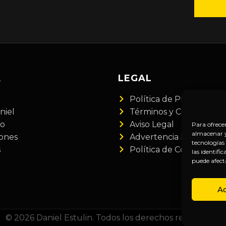
A
LEGAL
Política de Privacidad
niel
Términos y Condiciones
do
Aviso Legal
Para ofrece
almacenar y/
iones
Advertencia Financiera
tecnologías
s
Política de Cookies
las identifi
puede afect
A
© 2026 Daniel Estulin. Todos los derechos reservados.