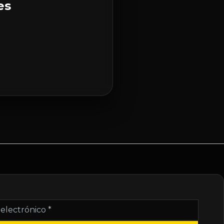
es
nico