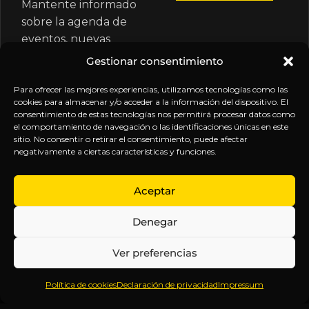
Mantente informado
sobre la agenda de
eventos, nuevas
publicaciones y
Gestionar consentimiento
actualizaciones de tu
Para ofrecer las mejores experiencias, utilizamos tecnologías como las
suscripción.
cookies para almacenar y/o acceder a la información del dispositivo. El
consentimiento de estas tecnologías nos permitirá procesar datos como
el comportamiento de navegación o las identificaciones únicas en este
sitio. No consentir o retirar el consentimiento, puede afectar
negativamente a ciertas características y funciones.
EXPLORA
LEGAL
SÍGUENOS
Aceptar
Inicio
Política
Inteligencia
Denegar
Sobre
de
sin
Daniel
Privacidad
censura.
Ver preferencias
Contenido
Términos y
Anticipándonos
Suscripciones
Condiciones
a los
Política de cookies
Declaración de privacidad
Impressum
Webinars
Aviso
acontecimientos